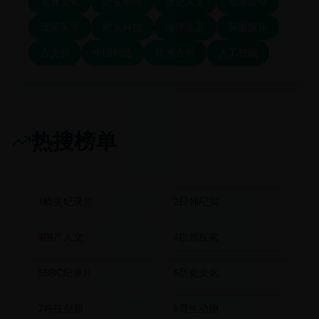
美食文化
野生动物
历史人文
极限运动
建筑美学
航天科技
海洋生态
韩国娱乐
古文明
中国制造
欧洲古堡
人工智能
热搜榜单
1
欧美纪录片
2
日韩纪实
3
国产人文
4
自然探索
5
BBC纪录片
6
历史文化
7
科技创新
8
野生动物