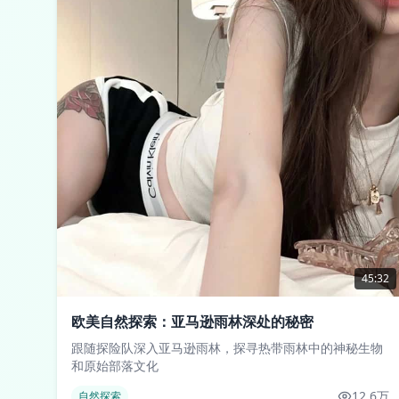
45:32
欧美自然探索：亚马逊雨林深处的秘密
跟随探险队深入亚马逊雨林，探寻热带雨林中的神秘生物
和原始部落文化
12.6万
自然探索