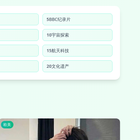
5
BBC纪录片
10
宇宙探索
15
航天科技
20
文化遗产
欧美