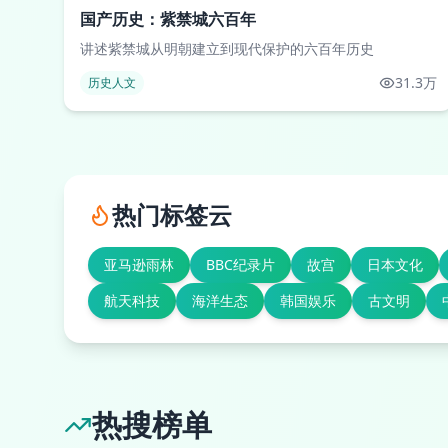
国产历史：紫禁城六百年
讲述紫禁城从明朝建立到现代保护的六百年历史
31.3万
历史人文
热门标签云
亚马逊雨林
BBC纪录片
故宫
日本文化
航天科技
海洋生态
韩国娱乐
古文明
热搜榜单