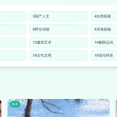
3
国产人文
4
自然探索
8
野生动物
9
深海探秘
13
建筑艺术
14
极限运动
18
古代文明
19
现代科技
欧美