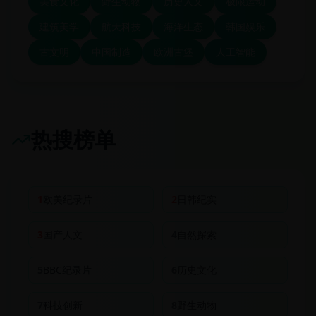
美食文化
野生动物
历史人文
极限运动
建筑美学
航天科技
海洋生态
韩国娱乐
古文明
中国制造
欧洲古堡
人工智能
热搜榜单
1
欧美纪录片
2
日韩纪实
3
国产人文
4
自然探索
5
BBC纪录片
6
历史文化
7
科技创新
8
野生动物