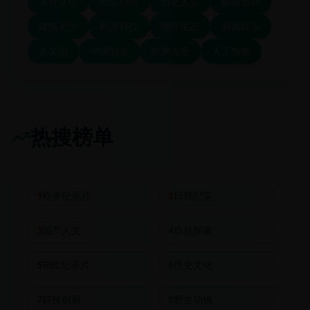
美食文化
野生动物
历史人文
极限运动
建筑美学
航天科技
海洋生态
韩国娱乐
古文明
中国制造
欧洲古堡
人工智能
热搜榜单
1
欧美纪录片
2
日韩纪实
3
国产人文
4
自然探索
5
BBC纪录片
6
历史文化
7
科技创新
8
野生动物