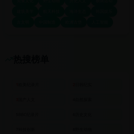
美食文化
野生动物
历史人文
极限运动
建筑美学
航天科技
海洋生态
韩国娱乐
古文明
中国制造
欧洲古堡
人工智能
热搜榜单
1
欧美纪录片
2
日韩纪实
3
国产人文
4
自然探索
5
BBC纪录片
6
历史文化
7
科技创新
8
野生动物