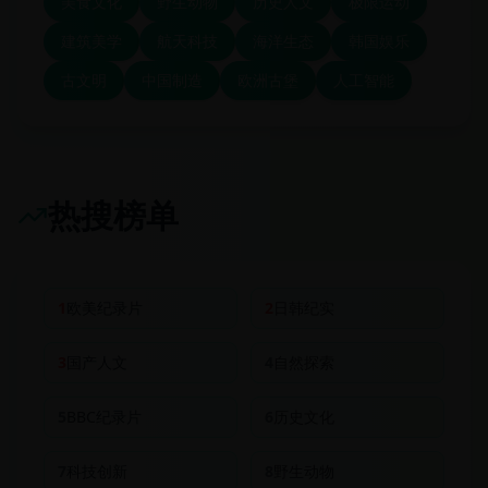
美食文化
野生动物
历史人文
极限运动
建筑美学
航天科技
海洋生态
韩国娱乐
古文明
中国制造
欧洲古堡
人工智能
热搜榜单
1
欧美纪录片
2
日韩纪实
3
国产人文
4
自然探索
5
BBC纪录片
6
历史文化
7
科技创新
8
野生动物