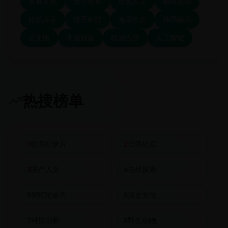
美食文化
野生动物
历史人文
极限运动
建筑美学
航天科技
海洋生态
韩国娱乐
古文明
中国制造
欧洲古堡
人工智能
热搜榜单
1
欧美纪录片
2
日韩纪实
3
国产人文
4
自然探索
5
BBC纪录片
6
历史文化
7
科技创新
8
野生动物