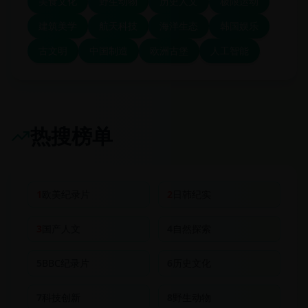
美食文化
野生动物
历史人文
极限运动
建筑美学
航天科技
海洋生态
韩国娱乐
古文明
中国制造
欧洲古堡
人工智能
热搜榜单
1
欧美纪录片
2
日韩纪实
3
国产人文
4
自然探索
5
BBC纪录片
6
历史文化
7
科技创新
8
野生动物