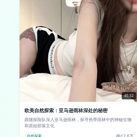
45:32
欧美自然探索：亚马逊雨林深处的秘密
跟随探险队深入亚马逊雨林，探寻热带雨林中的神秘生物
和原始部落文化
12.6万
自然探索