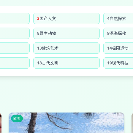
3
国产人文
4
自然探索
8
野生动物
9
深海探秘
13
建筑艺术
14
极限运动
18
古代文明
19
现代科技
欧美