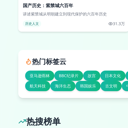
国产历史：紫禁城六百年
讲述紫禁城从明朝建立到现代保护的六百年历史
31.3万
历史人文
热门标签云
亚马逊雨林
BBC纪录片
故宫
日本文化
航天科技
海洋生态
韩国娱乐
古文明
热搜榜单