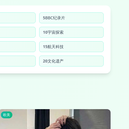
5
BBC纪录片
10
宇宙探索
15
航天科技
20
文化遗产
欧美