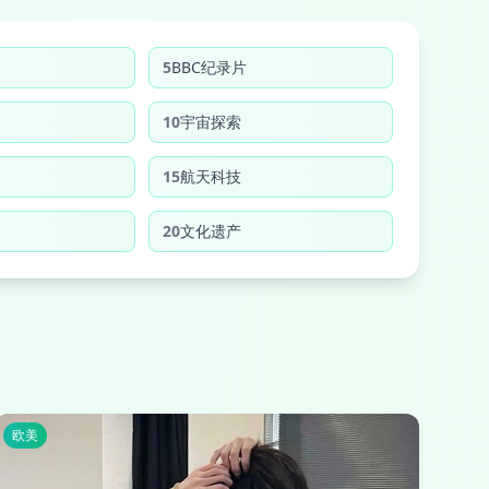
5
BBC纪录片
10
宇宙探索
15
航天科技
20
文化遗产
欧美