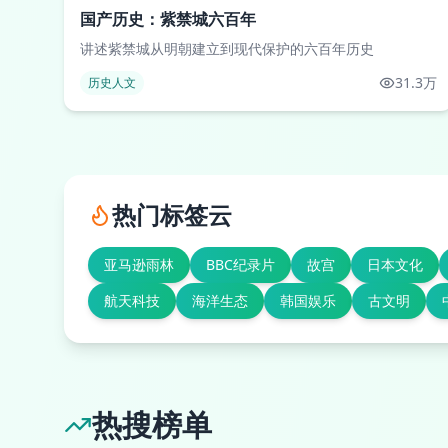
国产历史：紫禁城六百年
讲述紫禁城从明朝建立到现代保护的六百年历史
31.3万
历史人文
热门标签云
亚马逊雨林
BBC纪录片
故宫
日本文化
航天科技
海洋生态
韩国娱乐
古文明
热搜榜单