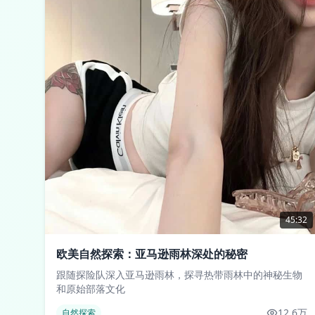
45:32
欧美自然探索：亚马逊雨林深处的秘密
跟随探险队深入亚马逊雨林，探寻热带雨林中的神秘生物
和原始部落文化
12.6万
自然探索