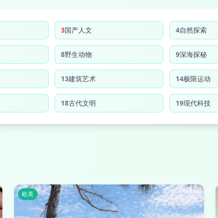
3
国产人文
4
自然探索
8
野生动物
9
深海探秘
13
建筑艺术
14
极限运动
18
古代文明
19
现代科技
欧美