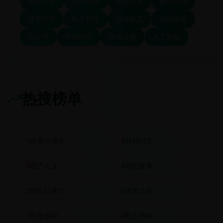
美食文化
野生动物
历史人文
极限运动
建筑美学
航天科技
海洋生态
韩国娱乐
古文明
中国制造
欧洲古堡
人工智能
热搜榜单
1
欧美纪录片
2
日韩纪实
3
国产人文
4
自然探索
5
BBC纪录片
6
历史文化
7
科技创新
8
野生动物