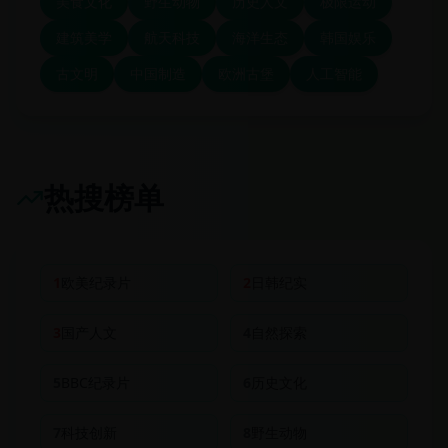
美食文化
野生动物
历史人文
极限运动
建筑美学
航天科技
海洋生态
韩国娱乐
古文明
中国制造
欧洲古堡
人工智能
热搜榜单
1
欧美纪录片
2
日韩纪实
3
国产人文
4
自然探索
5
BBC纪录片
6
历史文化
7
科技创新
8
野生动物