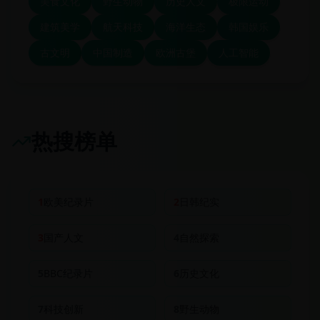
美食文化
野生动物
历史人文
极限运动
建筑美学
航天科技
海洋生态
韩国娱乐
古文明
中国制造
欧洲古堡
人工智能
热搜榜单
1
欧美纪录片
2
日韩纪实
3
国产人文
4
自然探索
5
BBC纪录片
6
历史文化
7
科技创新
8
野生动物