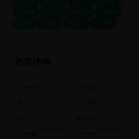
美食文化
野生动物
历史人文
极限运动
建筑美学
航天科技
海洋生态
韩国娱乐
古文明
中国制造
欧洲古堡
人工智能
热搜榜单
1
欧美纪录片
2
日韩纪实
3
国产人文
4
自然探索
5
BBC纪录片
6
历史文化
7
科技创新
8
野生动物