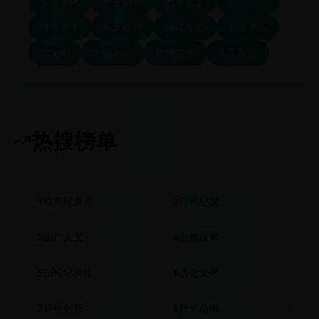
美食文化
野生动物
历史人文
极限运动
建筑美学
航天科技
海洋生态
韩国娱乐
古文明
中国制造
欧洲古堡
人工智能
热搜榜单
1
欧美纪录片
2
日韩纪实
3
国产人文
4
自然探索
5
BBC纪录片
6
历史文化
7
科技创新
8
野生动物