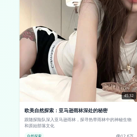
45:32
欧美自然探索：亚马逊雨林深处的秘密
跟随探险队深入亚马逊雨林，探寻热带雨林中的神秘生物
和原始部落文化
12.6万
自然探索