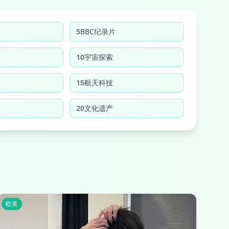
5
BBC纪录片
10
宇宙探索
15
航天科技
20
文化遗产
欧美