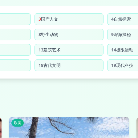
3
国产人文
4
自然探索
8
野生动物
9
深海探秘
13
建筑艺术
14
极限运动
18
古代文明
19
现代科技
欧美