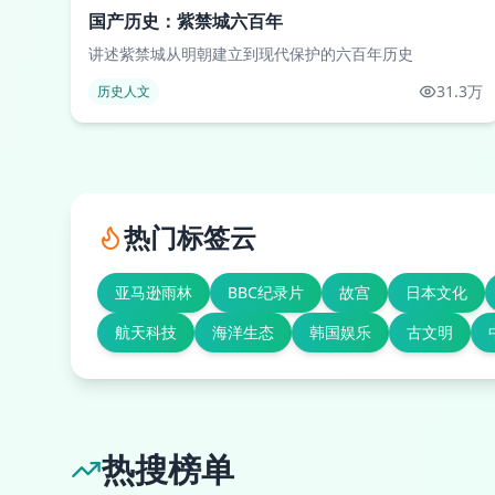
国产历史：紫禁城六百年
讲述紫禁城从明朝建立到现代保护的六百年历史
31.3万
历史人文
热门标签云
亚马逊雨林
BBC纪录片
故宫
日本文化
航天科技
海洋生态
韩国娱乐
古文明
热搜榜单